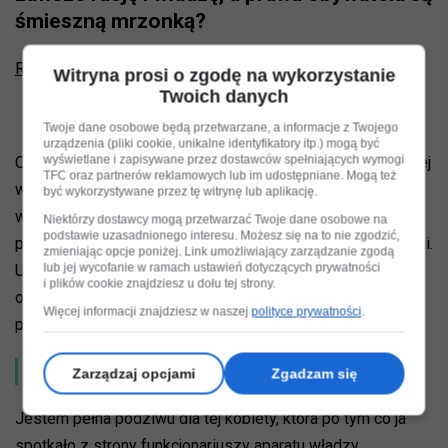
śmieszną mrzonką?
Reklama
Witryna prosi o zgodę na wykorzystanie
Twoich danych
Twoje dane osobowe będą przetwarzane, a informacje z Twojego
urządzenia (pliki cookie, unikalne identyfikatory itp.) mogą być
wyświetlane i zapisywane przez dostawców spełniających wymogi
Oto młoda kobieta została brutalnie upokorzona, zabrano jej
TFC oraz partnerów reklamowych lub im udostępniane. Mogą też
własność prywatna ( telefon i laptop), ograniczono jej
być wykorzystywane przez tę witrynę lub aplikację.
wolność bez żadnej podstawy prawnej. Wydany przez
Niektórzy dostawcy mogą przetwarzać Twoje dane osobowe na
podstawie uzasadnionego interesu. Możesz się na to nie zgodzić,
policję komunikat dodatkowo poddał ją wtórnej wiktymizacji.
zmieniając opcje poniżej. Link umożliwiający zarządzanie zgodą
lub jej wycofanie w ramach ustawień dotyczących prywatności
Ujawniono informację o leczeniu psychiatrycznym oraz
i plików cookie znajdziesz u dołu tej strony.
o tym, że miała być pod wpływem alkoholu. A wszystko
Więcej informacji znajdziesz w naszej
polityce prywatności
.
podlano fałszywą troską o jej zdrowie i życie.
Współczucie i wściekłość
Zarządzaj opcjami
Zgadzam się
Jestem pełna podziwu dla tej kobiety, która po tym co ja
spotkało z strony funkcjonariuszy aparatu władzy,