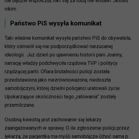
nie będzie współczuł, nikt się za tobą nie wstawi. Jesteś
nikim.
Państwo PiS wysyła komunikat
Taki właśnie komunikat wysyła państwo PiS do obywatela,
który ośmielił się nie podporządkować narzucanej
ideologii. Już dzień po ujawnieniu historii pani Joanny,
narrację władzy podchwyciła rządowa TVP i politycy
rządzącej partii. Ofiara brutalności policji została
przedstawiona jako niezrównoważona, niedoszła
samobójczyni, której dzielni policjanci uratowali życie.
Upokarzające okoliczności tego „ratowania” zostały
przemilczane.
Osobną kwestią jest zachowanie się lekarzy
zaangażowanych w sprawę. O ile zgłoszenie policji przez
lekarza, że pacjentka ma myśli samobójcze (choć sama p.