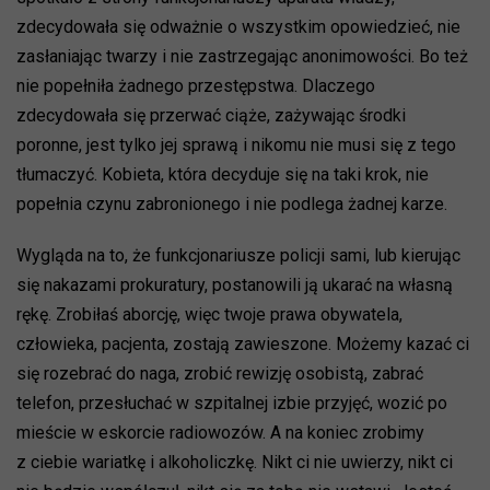
zdecydowała się odważnie o wszystkim opowiedzieć, nie
zasłaniając twarzy i nie zastrzegając anonimowości. Bo też
nie popełniła żadnego przestępstwa. Dlaczego
zdecydowała się przerwać ciąże, zażywając środki
poronne, jest tylko jej sprawą i nikomu nie musi się z tego
tłumaczyć. Kobieta, która decyduje się na taki krok, nie
popełnia czynu zabronionego i nie podlega żadnej karze.
Wygląda na to, że funkcjonariusze policji sami, lub kierując
się nakazami prokuratury, postanowili ją ukarać na własną
rękę. Zrobiłaś aborcję, więc twoje prawa obywatela,
człowieka, pacjenta, zostają zawieszone. Możemy kazać ci
się rozebrać do naga, zrobić rewizję osobistą, zabrać
telefon, przesłuchać w szpitalnej izbie przyjęć, wozić po
mieście w eskorcie radiowozów. A na koniec zrobimy
z ciebie wariatkę i alkoholiczkę. Nikt ci nie uwierzy, nikt ci