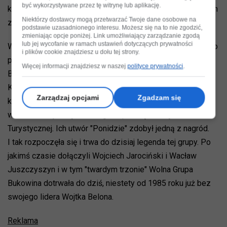
być wykorzystywane przez tę witrynę lub aplikację.
koncerty wspomnieniowe tej grupy cieszące się ogromnym
Niektórzy dostawcy mogą przetwarzać Twoje dane osobowe na
zainteresowaniem.
podstawie uzasadnionego interesu. Możesz się na to nie zgodzić,
zmieniając opcje poniżej. Link umożliwiający zarządzanie zgodą
lub jej wycofanie w ramach ustawień dotyczących prywatności
Wolna Grupa Bukowina powstała w 1970 roku na fali bardzo
i plików cookie znajdziesz u dołu tej strony.
popularnego wtedy nurtu piosenki turystycznej. Wojtek
Więcej informacji znajdziesz w naszej
polityce prywatności
.
Belon, wtedy uczeń liceum w Busku Zdroju wraz z Grażyną
Kulawik i kilkoma kolegami stworzyli grupę turystyczną,
Zarządzaj opcjami
Zgadzam się
która wędrowała po Sudetach. Trochę przypadkiem trafili
w Szklarskiej Porębie na Ogólnopolską Giełdę Piosenki
Turystycznej. Ich utwór "Ponidzie" zdobył jedną z nagród.
I tak rozpoczęła się i trwa do dzisiaj legenda tej grupy. Po
jakimś czasie dołączyli Wojciech Jarociński i Wacław
Juszczyszyn i w tym "twardym trzonie" Wolna Grupa
Bukowina dotrwała do dziś, niestety od 1985 roku już bez
swojego lidera Wojtka Belona.
Reklama