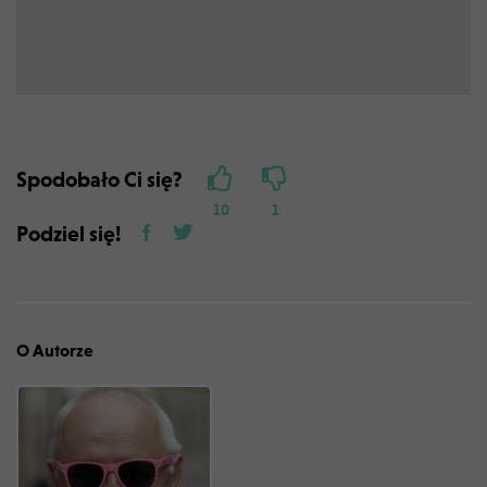
Spodobało Ci się?
10
1
Podziel się!
O Autorze