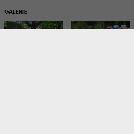
GALERIE
Wyjątkowa wystawa na
Ironman w Krakowie:
krakowskich Plantach: „Ma
twardziele i twardzielki
Bistrass! – Nie zapomnij!”
pokazały moc!
W MIEŚCIE
W MIEŚCIE
Dziesięć lat temu zmarł
Tłumy na spotkaniu z prof.