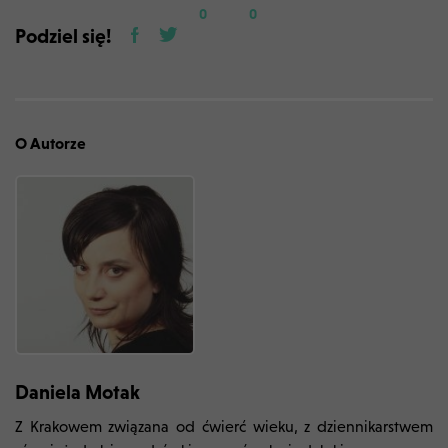
0
0
Podziel się!
O Autorze
Daniela Motak
Z Krakowem związana od ćwierć wieku, z dziennikarstwem