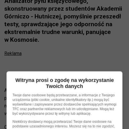
Analizator pyłu księżycowego,
skonstruowany przez studentów Akademii
Górniczo - Hutniczej, pomyślnie przeszedł
testy, sprawdzające jego odporność na
ekstremalnie trudne warunki, panujące
w Kosmosie.
Reklama
Witryna prosi o zgodę na wykorzystanie
Twoich danych
Analizator pyłu księżycowego LUNARIS bada interakcje
Twoje dane osobowe będą przetwarzane, a informacje z Twojego
pokrywającego powierzchnię Księżyca regolitu, luźnej,
urządzenia (pliki cookie, unikalne identyfikatory itp.) mogą być
wyświetlane i zapisywane przez dostawców spełniających wymogi
niejednorodnej warstwy gruntu z różnymi materiałami,
TFC oraz partnerów reklamowych lub im udostępniane. Mogą też
wykorzystywanymi w przemyśle kosmicznym.
być wykorzystywane przez tę witrynę lub aplikację.
Niektórzy dostawcy mogą przetwarzać Twoje dane osobowe na
podstawie uzasadnionego interesu. Możesz się na to nie zgodzić,
Celem eksperymentu jest identyfikacja powłok najbardziej