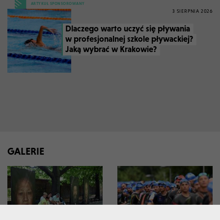
ARTYKUŁ SPONSOROWANY
3 SIERPNIA 2026
Dlaczego warto uczyć się pływania
w profesjonalnej szkole pływackiej?
Jaką wybrać w Krakowie?
GALERIE