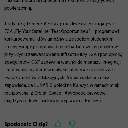
i łazikach, które będą odporne na kontakt z księżycową
powierzchnią.
Testy urządzenia z AGH były możliwe dzięki inicjatywie
ESA „Fly Your Satellite! Test Opportunities” – programowi
konkursowemu, który umożliwia zespołom studenckim
z całej Europy przeprowadzenie badań swoich projektów
przy użyciu zaawansowanej infrastruktury ESA i pod opieką
specjalistów. CSF zapewnia warunki do montażu, integracji
i testowania systemów małych satelitów oraz realizacji
eksperymentów edukacyjnych. A krakowska uczelnia
zapowiada, że LUNARIS poleci na Księżyc w ramach misji
realizowanej z Orbital Space i Astrobotic, prywatnej
międzynarodowej naukowej wyprawy na Księżyc.
Spodobało Ci się?