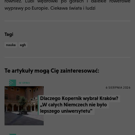
również. Lubi wędrówki po górach i dalekie rowerowe
wyprawy po Europie. Ciekawa świata i ludzi
Tagi
nauka
agh
Te artykuły mogą Cię zainteresować:
W OPINII
6 SIERPNIA 2026
Dlaczego Kopernik wybrał Kraków?
„W całych Niemczech nie było
lepszego uniwersytetu"