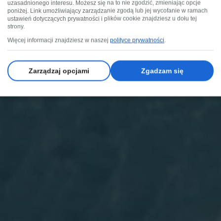
uzasadnionego interesu. Możesz się na to nie zgodzić, zmieniając opcje
poniżej. Link umożliwiający zarządzanie zgodą lub jej wycofanie w ramach
ustawień dotyczących prywatności i plików cookie znajdziesz u dołu tej
strony.
Więcej informacji znajdziesz w naszej
polityce prywatności
.
Zarządzaj opcjami
Zgadzam się