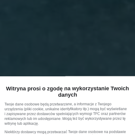
Witryna prosi o zgodę na wykorzystanie Twoich
danych
Twoje dane osobowe będą przetwarzane, a informacje z Twojego
urządzenia (pliki cookie, unikalne identyfikatory itp.) mogą być wyświetlane
i zapisywane przez dostawców spełniających wymogi TFC oraz partnerów
reklamowych lub im udostępniane. Mogą też być wykorzystywane przez tę
witrynę lub aplikację.
Niektórzy dostawcy mogą przetwarzać Twoje dane osobowe na podstawie