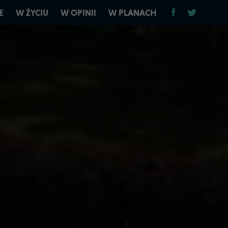
E
W ŻYCIU
W OPINII
W PLANACH