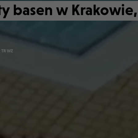
y basen w Krakowie,
:
TR WZ