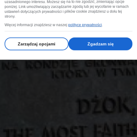
uzasadnionego interesu. Możesz się na to nie zgodzić, zmieniając opcje
poniżej. Link umożliwiający zarządzanie zgodą lub jej wycofanie w ramach
ustawień dotyczących prywatności i plików cookie znajdziesz u dołu tej
strony.
Więcej informacji znajdziesz w naszej
polityce prywatności
.
Zarządzaj opcjami
Zgadzam się