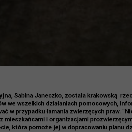
ryjna, Sabina Janeczko, została krakowską rze
ów we wszelkich działaniach pomocowych, inf
ować w przypadku łamania zwierzęcych praw. “
 z mieszkańcami i organizacjami prozwierzęcym
iecie, która pomoże jej w dopracowaniu planu dz