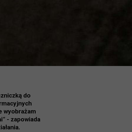
czniczką do
ormacyjnych
Nie wyobrażam
i” - zapowiada
iałania.