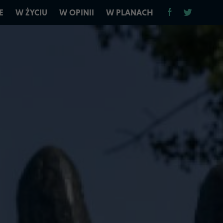
E
W ŻYCIU
W OPINII
W PLANACH