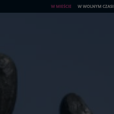
W MIEŚCIE
W WOLNYM CZASI