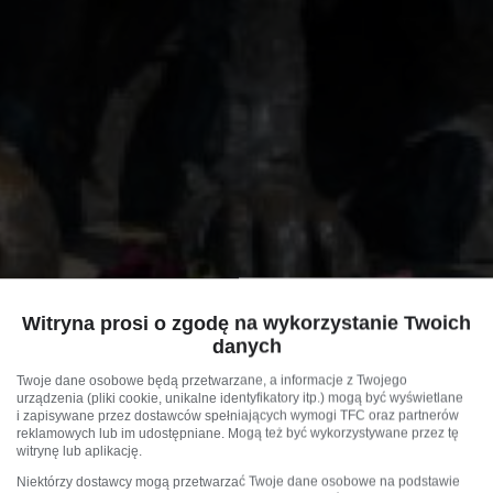
Witryna prosi o zgodę na wykorzystanie Twoich
danych
Twoje dane osobowe będą przetwarzane, a informacje z Twojego
urządzenia (pliki cookie, unikalne identyfikatory itp.) mogą być wyświetlane
i zapisywane przez dostawców spełniających wymogi TFC oraz partnerów
reklamowych lub im udostępniane. Mogą też być wykorzystywane przez tę
witrynę lub aplikację.
Niektórzy dostawcy mogą przetwarzać Twoje dane osobowe na podstawie