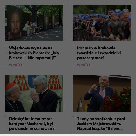
Wyjątkowa wystawa na
Ironman w Krakowie:
krakowskich Plantach: „Ma
twardziele i twardzielki
Bistrass! – Nie zapomnij!”
pokazały moc!
W MIEŚCIE
W MIEŚCIE
Dziesięć lat temu zmarł
Tłumy na spotkaniu z prof.
kardynał Macharski, był
Jackiem Majchrowskim.
powszechnie szanowany
Napisał książkę "Bylem
prezydentem Krakowa"
W MIEŚCIE
W MIEŚCIE