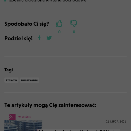
Spodobało Ci się?
0
0
Podziel się!
Tagi
kraków
mieszkanie
Te artykuły mogą Cię zainteresować:
W MIEŚCIE
11 LIPCA 2026