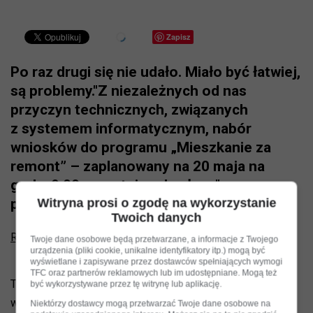
Zapisz
Po raz drugi się nie udało. Miało być łatwiej,
są problemy."Z niezależnych od nas
przyczyn technicznych, związanych
z systemem informatycznym, nabór
wniosków do programu „Mieszkanie za
remont” – zaplanowany na 20 maja na
godz. 9.00 – zostaje odwołany" -
poinforował magistrat.
Witryna prosi o zgodę na wykorzystanie
Twoich danych
Reklama
Twoje dane osobowe będą przetwarzane, a informacje z Twojego
urządzenia (pliki cookie, unikalne identyfikatory itp.) mogą być
wyświetlane i zapisywane przez dostawców spełniających wymogi
TFC oraz partnerów reklamowych lub im udostępniane. Mogą też
To było drugie podejście do elektronicznego składania
być wykorzystywane przez tę witrynę lub aplikację.
wniosków i drugi raz się nie oddało. Magistrat się poddaje
Niektórzy dostawcy mogą przetwarzać Twoje dane osobowe na