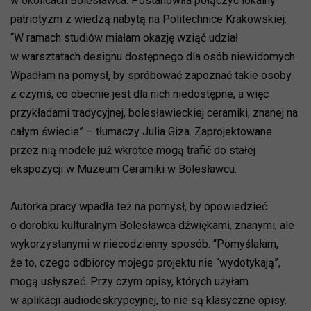
w okolicach Bolesławca. Postanowiła połączyć lokalny
patriotyzm z wiedzą nabytą na Politechnice Krakowskiej:
“W ramach studiów miałam okazję wziąć udział
w warsztatach designu dostępnego dla osób niewidomych.
Wpadłam na pomysł, by spróbować zapoznać takie osoby
z czymś, co obecnie jest dla nich niedostępne, a więc
przykładami tradycyjnej, bolesławieckiej ceramiki, znanej na
całym świecie” – tłumaczy Julia Giza. Zaprojektowane
przez nią modele już wkrótce mogą trafić do stałej
ekspozycji w Muzeum Ceramiki w Bolesławcu.
Autorka pracy wpadła też na pomysł, by opowiedzieć
o dorobku kulturalnym Bolesławca dźwiękami, znanymi, ale
wykorzystanymi w niecodzienny sposób. “Pomyślałam,
że to, czego odbiorcy mojego projektu nie “wydotykają”,
mogą usłyszeć. Przy czym opisy, których użyłam
w aplikacji audiodeskrypcyjnej, to nie są klasyczne opisy.