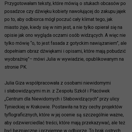
Przygotowałam teksty, które mówią o stukach obcasów po
posadzce czy dźwięku kobiety nawołującej do zakupu jajek
po to, aby odbiorca mógł poczuć cały klimat tego, jak
miasto żyje, kiedy się w nim jest, a nie tylko opierał się na
opisie jak ono wygląda oczami osób widzących. A więc nie
tylko mówię “o, to jest fasada z gotyckim nawiązaniem”, ale
dopełniam obraz dźwiękami i opisami, które mają pobudzić
wyobraźnię”– mówi Julia w wywiadzie, opublikowanym na
stronie PK.
Julia Giza współpracowała z osobami niewidomymi
i słabowidzącymi m.in. z Zespołu Szkół i Placówek
„Centrum dla Niewidomych i Słabowidzących” przy ulicy
Tynieckiej w Krakowie. Postawiła na trzy cechy projektów
tyflograficznych, które w jej ocenie są szczególnie ważne,
aby odzwierciedlać treści, które mają przekazywać, ale też
być bezpieczne i przyjemne w odbiorze. To brak ostrych