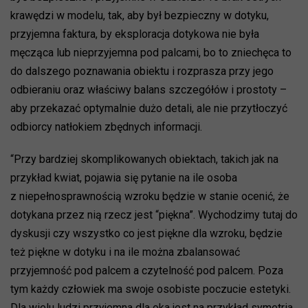
krawędzi w modelu, tak, aby był bezpieczny w dotyku,
przyjemna faktura, by eksploracja dotykowa nie była
męcząca lub nieprzyjemna pod palcami, bo to zniechęca to
do dalszego poznawania obiektu i rozprasza przy jego
odbieraniu oraz właściwy balans szczegółów i prostoty –
aby przekazać optymalnie dużo detali, ale nie przytłoczyć
odbiorcy natłokiem zbędnych informacji.
“Przy bardziej skomplikowanych obiektach, takich jak na
przykład kwiat, pojawia się pytanie na ile osoba
z niepełnosprawnością wzroku będzie w stanie ocenić, że
dotykana przez nią rzecz jest “piękna”. Wychodzimy tutaj do
dyskusji czy wszystko co jest piękne dla wzroku, będzie
też piękne w dotyku i na ile można zbalansować
przyjemność pod palcem a czytelność pod palcem. Poza
tym każdy człowiek ma swoje osobiste poczucie estetyki.
Dla wielu ludzi przyjemna dla oka jest na przykład symetria