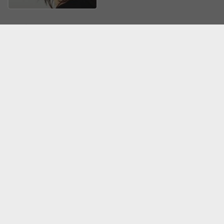
Daniela Motak
Z Krakowem związana od ćwierć wieku, z dziennikarstwem
również. Lubi wędrówki po górach i dalekie rowerowe
wyprawy po Europie. Ciekawa świata i ludzi
Tagi
nauka
sztuka
niewidomi
Te artykuły mogą Cię zainteresować:
ARTYKUŁ SPONSOROWANY
3 SIERPNIA 2026
Dlaczego warto uczyć się pływania