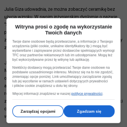
Julia Giza udowadnia, że można zobaczyć ceramikę bez
użycia wzroku. W swoim inżynierskim dyplomie o nazwie
“Stuk” pokazała, jak połączenie inżynierii i wzornictwa
Witryna prosi o zgodę na wykorzystanie
przemysłowego może pomóc osobom
Twoich danych
z niepełnosprawnościami w odkrywaniu dziedzictwa kultury
Twoje dane osobowe będą przetwarzane, a informacje z Twojego
urządzenia (pliki cookie, unikalne identyfikatory itp.) mogą być
za pomocą dotyku i słuchu.
wyświetlane i zapisywane przez dostawców spełniających wymogi
TFC oraz partnerów reklamowych lub im udostępniane. Mogą też
być wykorzystywane przez tę witrynę lub aplikację.
Jej praca dyplomowa, napisana pod kierunkiem dr. inż.
Niektórzy dostawcy mogą przetwarzać Twoje dane osobowe na
Marcina Grabowskiego, wykorzystuje technikę tyflografiki
podstawie uzasadnionego interesu. Możesz się na to nie zgodzić,
zmieniając opcje poniżej. Link umożliwiający zarządzanie zgodą
oraz przygotowaną przez autorkę aplikację
lub jej wycofanie w ramach ustawień dotyczących prywatności
audiodeskrypcyjną do prezentacji charakterystycznej dla
i plików cookie znajdziesz u dołu tej strony.
regionu Bolesławca ceramiki stempelkowej oraz lokalnych
Więcej informacji znajdziesz w naszej
polityce prywatności
.
zabytków architektury. W ten sposób udowadnia, że techniki
cyfrowe mogą wesprzeć osoby o specjalnych potrzebach
Zarządzaj opcjami
Zgadzam się
w uczestnictwie w kulturze.