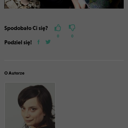
Spodobało Ci się?
0
0
Podziel się!
O Autorze