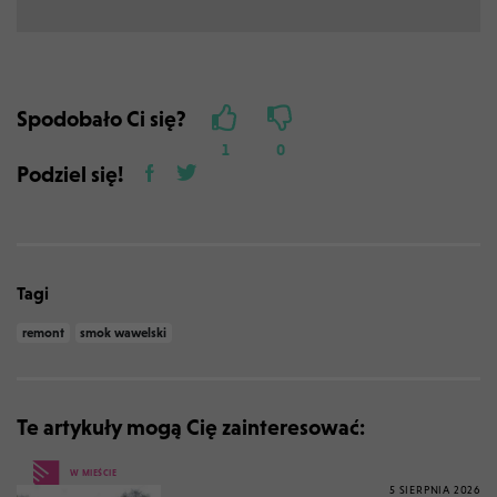
Spodobało Ci się?
1
0
Podziel się!
Tagi
remont
smok wawelski
Te artykuły mogą Cię zainteresować:
W MIEŚCIE
5 SIERPNIA 2026