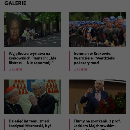
GALERIE
Wyjątkowa wystawa na
Ironman w Krakowie:
krakowskich Plantach: „Ma
twardziele i twardzielki
Bistrass! – Nie zapomnij!”
pokazały moc!
W MIEŚCIE
W MIEŚCIE
Dziesięć lat temu zmarł
Tłumy na spotkaniu z prof.
kardynał Macharski, był
Jackiem Majchrowskim.