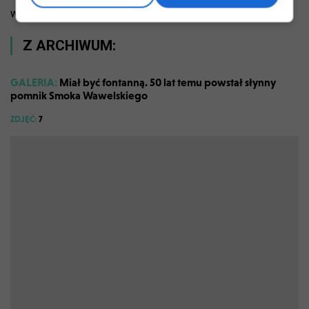
wynikającą z jakiegokolwiek zagrożenia - zapewnia Urząd.
Z ARCHIWUM:
GALERIA:
Miał być fontanną. 50 lat temu powstał słynny
pomnik Smoka Wawelskiego
ZDJĘĆ:
7