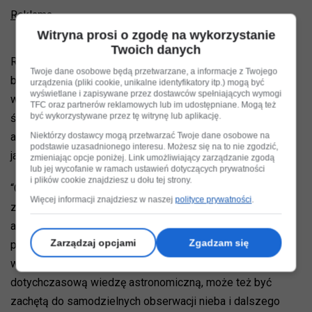
Reklama
Witryna prosi o zgodę na wykorzystanie
Twoich danych
Rejestracja uczestników jest otwarta i w tej edycji -
Twoje dane osobowe będą przetwarzane, a informacje z Twojego
bezpłatna, a tegoroczny konkurs będzi poświęcony
urządzenia (pliki cookie, unikalne identyfikatory itp.) mogą być
wyświetlane i zapisywane przez dostawców spełniających wymogi
współczesnym zagadnieniom, w tym zanieczyszczeniu
TFC oraz partnerów reklamowych lub im udostępniane. Mogą też
być wykorzystywane przez tę witrynę lub aplikację.
światłem, wielozakresowym obserwacjom meteorów czy
aktywności słonecznej. Uczestnicy posłużą się metodami,
Niektórzy dostawcy mogą przetwarzać Twoje dane osobowe na
podstawie uzasadnionego interesu. Możesz się na to nie zgodzić,
jakimi działają naukowcy.
zmieniając opcje poniżej. Link umożliwiający zarządzanie zgodą
lub jej wycofanie w ramach ustawień dotyczących prywatności
i plików cookie znajdziesz u dołu tej strony.
“Celem konkursu „Astrolabium” jest upowszechnianie
Więcej informacji znajdziesz w naszej
polityce prywatności
.
znaczenia i piękna nauk ścisłych, a w szczególności
astronomii i badań kosmicznych, wśród uczniów szkół
Zarządzaj opcjami
Zgadzam się
podstawowych i średnich wszystkich typów. Uczestnictwo
w Konkursie pozwala pogłębić i usystematyzować
dotychczasową wiedzę astronomiczną, może też być
zachętą do samodzielnych obserwacji nieba i dalszego