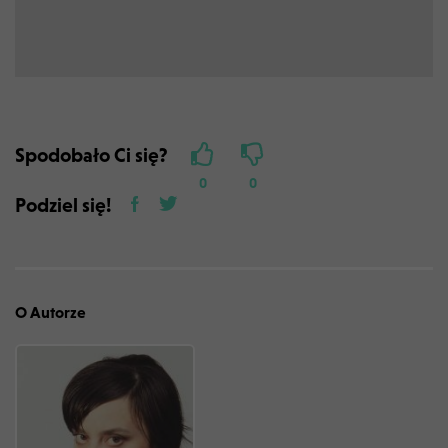
Spodobało Ci się?
0
0
Podziel się!
O Autorze