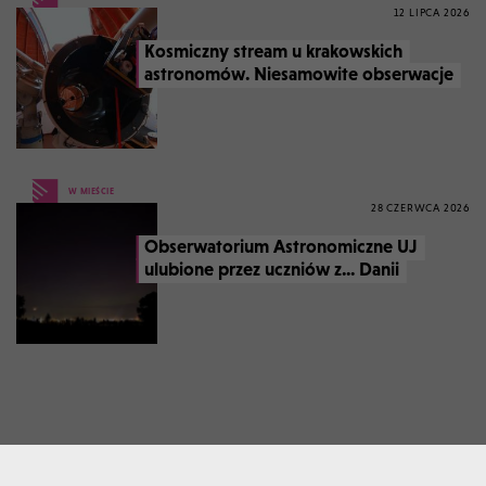
12 LIPCA 2026
Kosmiczny stream u krakowskich
astronomów. Niesamowite obserwacje
W MIEŚCIE
28 CZERWCA 2026
Obserwatorium Astronomiczne UJ
ulubione przez uczniów z... Danii