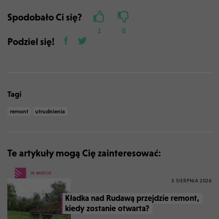
Spodobało Ci się?
1
0
Podziel się!
Tagi
remont
utrudnienia
Te artykuły mogą Cię zainteresować:
W MIEŚCIE
5 SIERPNIA 2026
Kładka nad Rudawą przejdzie remont,
kiedy zostanie otwarta?