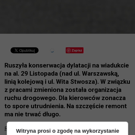
Zapisz
Ruszyła konserwacja dylatacji na wiadukcie
na al. 29 Listopada (nad ul. Warszawską,
linią kolejową i ul. Wita Stwosza). W związku
z pracami zmieniona została organizacja
ruchu drogowego. Dla kierowców zonacza
to spore utrudnienia. Na szczęście remont
ma nie trwać długo.
Reklama:
Witryna prosi o zgodę na wykorzystanie