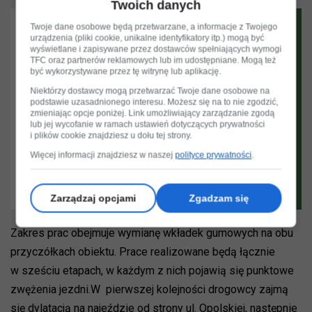
Twoich danych
Twoje dane osobowe będą przetwarzane, a informacje z Twojego
urządzenia (pliki cookie, unikalne identyfikatory itp.) mogą być
wyświetlane i zapisywane przez dostawców spełniających wymogi
TFC oraz partnerów reklamowych lub im udostępniane. Mogą też
być wykorzystywane przez tę witrynę lub aplikację.
Niektórzy dostawcy mogą przetwarzać Twoje dane osobowe na
podstawie uzasadnionego interesu. Możesz się na to nie zgodzić,
zmieniając opcje poniżej. Link umożliwiający zarządzanie zgodą
lub jej wycofanie w ramach ustawień dotyczących prywatności
i plików cookie znajdziesz u dołu tej strony.
Więcej informacji znajdziesz w naszej
polityce prywatności
.
Zarządzaj opcjami
Zgadzam się
Zakres prac obejmuje wymianę wkładek gumowych na obu
przyczółkach obiektu. Prace realizowane będą łącznie
w sześciu etapach, w każdym z nich pojawią się punktowe
zwężenia jezdni.W pierwszej kolejności drogowcy zajmą
się dylatacją na najeździe od strony ul. Opolskiej, następnie