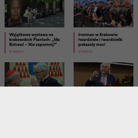
Wyjątkowa wystawa na
Ironman w Krakowie:
krakowskich Plantach: „Ma
twardziele i twardzielki
Bistrass! – Nie zapomnij!”
pokazały moc!
W MIEŚCIE
W MIEŚCIE
Dziesięć lat temu zmarł
Tłumy na spotkaniu z prof.
kardynał Macharski, był
Jackiem Majchrowskim.
powszechnie szanowany
Napisał książkę "Bylem
prezydentem Krakowa"
W MIEŚCIE
W MIEŚCIE