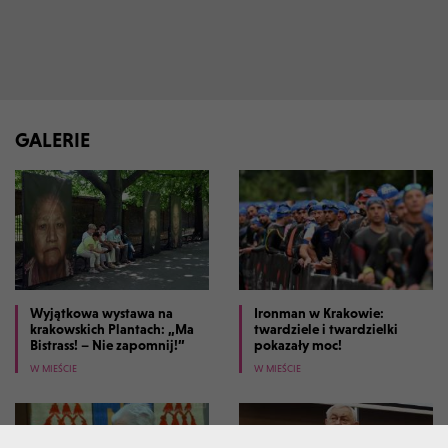
GALERIE
Wyjątkowa wystawa na
Ironman w Krakowie:
krakowskich Plantach: „Ma
twardziele i twardzielki
Bistrass! – Nie zapomnij!”
pokazały moc!
W MIEŚCIE
W MIEŚCIE