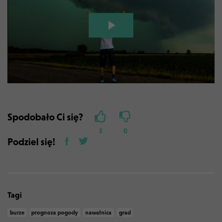
Spodobało Ci się?
3
0
Podziel się!
Tagi
burze
prognoza pogody
nawałnica
grad