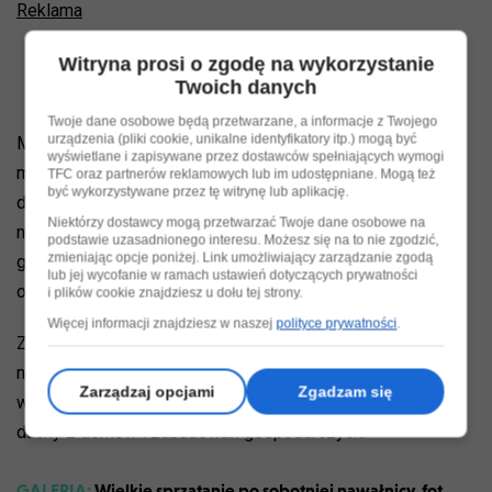
Reklama
Witryna prosi o zgodę na wykorzystanie
Twoich danych
Twoje dane osobowe będą przetwarzane, a informacje z Twojego
urządzenia (pliki cookie, unikalne identyfikatory itp.) mogą być
Meteorolodzy prognozują wystąpienie burz, którym
wyświetlane i zapisywane przez dostawców spełniających wymogi
miejscami będą towarzyszyć silne opady deszczu od 20
TFC oraz partnerów reklamowych lub im udostępniane. Mogą też
być wykorzystywane przez tę witrynę lub aplikację.
do 35 mm, a także porywy wiatru do 70 km/h, a lokalnie
Niektórzy dostawcy mogą przetwarzać Twoje dane osobowe na
nawet do 80 km/h. Miejscami możliwe są również opady
podstawie uzasadnionego interesu. Możesz się na to nie zgodzić,
zmieniając opcje poniżej. Link umożliwiający zarządzanie zgodą
gradu. Prawdopodobieństwo wystąpienia tego zjawiska
lub jej wycofanie w ramach ustawień dotyczących prywatności
określono na 80 proc.
i plików cookie znajdziesz u dołu tej strony.
Więcej informacji znajdziesz w naszej
polityce prywatności
.
Z prognoz wynika, że nie powinno dojść do podobnej
nawałmnicy jak w minioną sobotę. Wówczas potężna
Zarządzaj opcjami
Zgadzam się
wichura łamała drzewa, niszczyła samochody, zrywała
dachy z domów i zabudowań gospodarczych.
GALERIA:
Wielkie sprzątanie po sobotniej nawałnicy, fot.