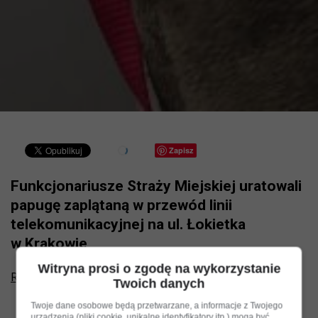
Zapisz
Funkcjonariusze Straży Miejskiej uratowali
papugę zaplątaną w przewód linii
telekomunikacyjnej na ul. Łokietka
w Krakowie
Witryna prosi o zgodę na wykorzystanie
Reklama
Twoich danych
Twoje dane osobowe będą przetwarzane, a informacje z Twojego
urządzenia (pliki cookie, unikalne identyfikatory itp.) mogą być