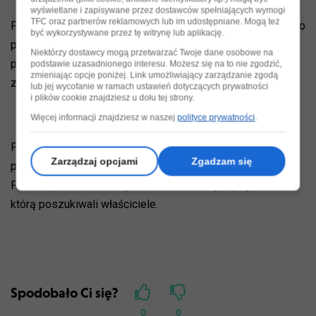
wyświetlane i zapisywane przez dostawców spełniających wymogi
TFC oraz partnerów reklamowych lub im udostępniane. Mogą też
Ptak był zaplątany w przewód linii telekomunikacyjnej około
być wykorzystywane przez tę witrynę lub aplikację.
pięciu metrów nad ziemią. Strażników powiadomił
Niektórzy dostawcy mogą przetwarzać Twoje dane osobowe na
przechodzień. Potrzebne było wsparcie straży pożarnej
podstawie uzasadnionego interesu. Możesz się na to nie zgodzić,
zmieniając opcje poniżej. Link umożliwiający zarządzanie zgodą
z odpowiednią drabiną.
lub jej wycofanie w ramach ustawień dotyczących prywatności
i plików cookie znajdziesz u dołu tej strony.
Więcej informacji znajdziesz w naszej
polityce prywatności
.
Ptak został zabrany do siedziby strażników, a następnie
Zarządzaj opcjami
Zgadzam się
przekazany specjalistom od dzikich zwierząt.
Prawdopodobnie to zaginiona w niedzielę papuga Żako,
którą poszukiwali właściciele.
Spodobało Ci się?
0
0