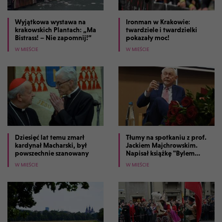
Wyjątkowa wystawa na
Ironman w Krakowie:
krakowskich Plantach: „Ma
twardziele i twardzielki
Bistrass! – Nie zapomnij!”
pokazały moc!
W MIEŚCIE
W MIEŚCIE
Dziesięć lat temu zmarł
Tłumy na spotkaniu z prof.
kardynał Macharski, był
Jackiem Majchrowskim.
powszechnie szanowany
Napisał książkę "Bylem
prezydentem Krakowa"
W MIEŚCIE
W MIEŚCIE