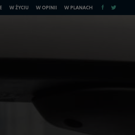
E
W ŻYCIU
W OPINII
W PLANACH