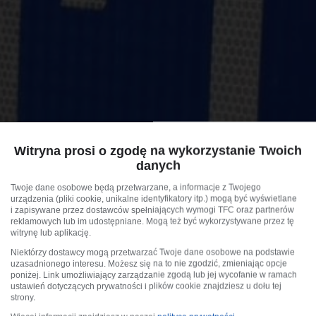
Witryna prosi o zgodę na wykorzystanie Twoich
danych
Twoje dane osobowe będą przetwarzane, a informacje z Twojego
urządzenia (pliki cookie, unikalne identyfikatory itp.) mogą być wyświetlane
i zapisywane przez dostawców spełniających wymogi TFC oraz partnerów
reklamowych lub im udostępniane. Mogą też być wykorzystywane przez tę
witrynę lub aplikację.
Niektórzy dostawcy mogą przetwarzać Twoje dane osobowe na podstawie
uzasadnionego interesu. Możesz się na to nie zgodzić, zmieniając opcje
poniżej. Link umożliwiający zarządzanie zgodą lub jej wycofanie w ramach
ustawień dotyczących prywatności i plików cookie znajdziesz u dołu tej
strony.