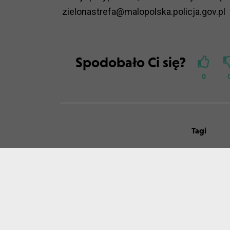
zielonastrefa@malopolska.policja.gov.pl
Spodobało Ci się?
0
Tagi
Te artykuły mogą Cię za