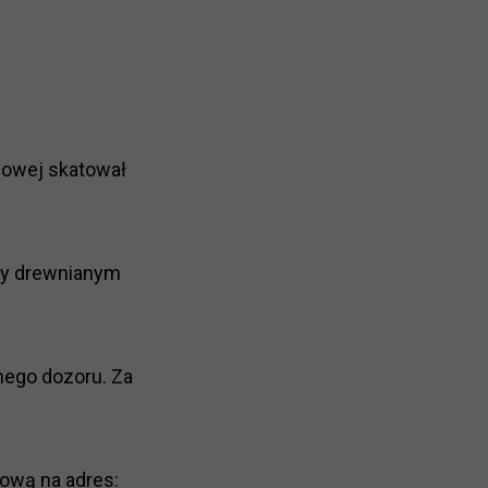
szowej skatował
razy drewnianym
nego dozoru. Za
lową na adres: