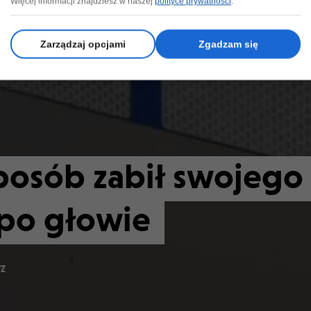
Więcej informacji znajdziesz w naszej
polityce prywatności
.
Zarządzaj opcjami
Zgadzam się
sposób zabił swojego
 po głowie
WZ