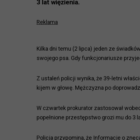
3 lat więzienia.
Reklama
Kilka dni temu (2 lipca) jeden ze świadk
swojego psa. Gdy funkcjonariusze przyjec
Z ustaleń policji wynika, że 39-letni właśc
kijem w głowę. Mężczyzna po doprowadzen
W czwartek prokurator zastosował wobec
popełnione przestępstwo grozi mu do 3 l
Policja przypomina, że Informacje o znę