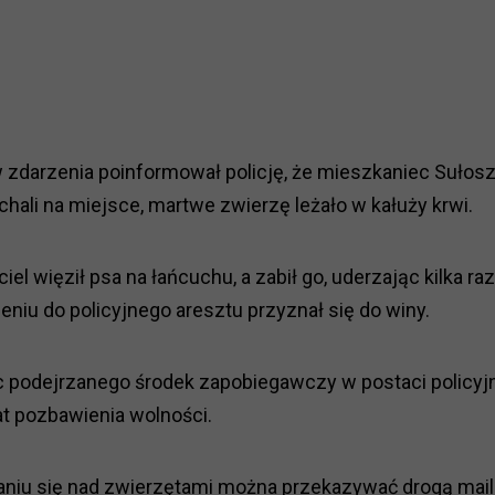
ów zdarzenia poinformował policję, że mieszkaniec Suło
hali na miejsce, martwe zwierzę leżało w kałuży krwi.
iciel więził psa na łańcuchu, a zabił go, uderzając kilka 
iu do policyjnego aresztu przyznał się do winy.
 podejrzanego środek zapobiegawczy w postaci policyj
at pozbawienia wolności.
caniu się nad zwierzętami można przekazywać drogą mai