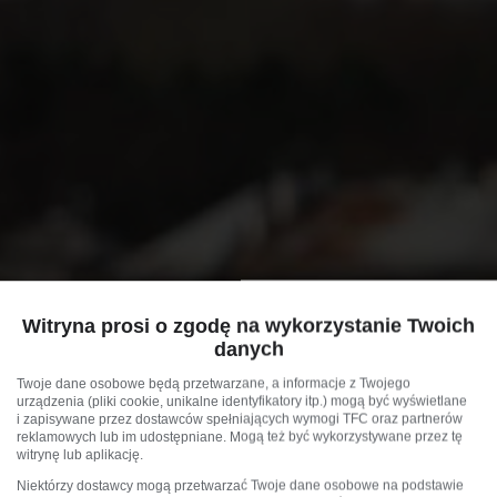
Witryna prosi o zgodę na wykorzystanie Twoich
danych
Twoje dane osobowe będą przetwarzane, a informacje z Twojego
urządzenia (pliki cookie, unikalne identyfikatory itp.) mogą być wyświetlane
i zapisywane przez dostawców spełniających wymogi TFC oraz partnerów
reklamowych lub im udostępniane. Mogą też być wykorzystywane przez tę
witrynę lub aplikację.
Niektórzy dostawcy mogą przetwarzać Twoje dane osobowe na podstawie