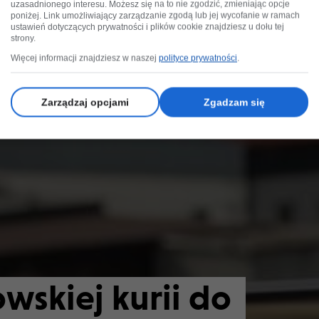
uzasadnionego interesu. Możesz się na to nie zgodzić, zmieniając opcje
poniżej. Link umożliwiający zarządzanie zgodą lub jej wycofanie w ramach
ustawień dotyczących prywatności i plików cookie znajdziesz u dołu tej
strony.
Więcej informacji znajdziesz w naszej
polityce prywatności
.
Zarządzaj opcjami
Zgadzam się
wskiej kurii do