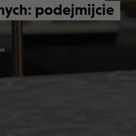
nych: podejmijcie
WZ