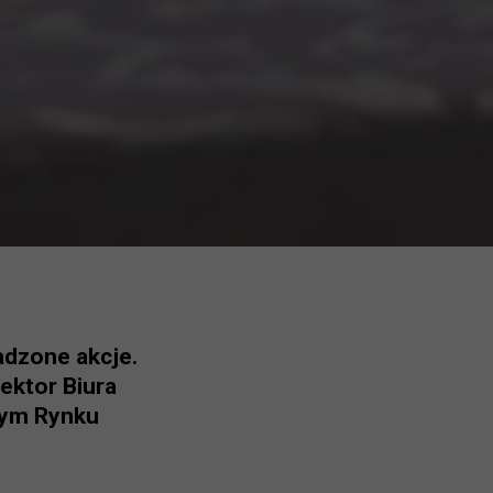
adzone akcje.
ektor Biura
łym Rynku