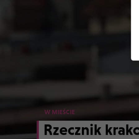
W MIEŚCIE
Rzecznik krako