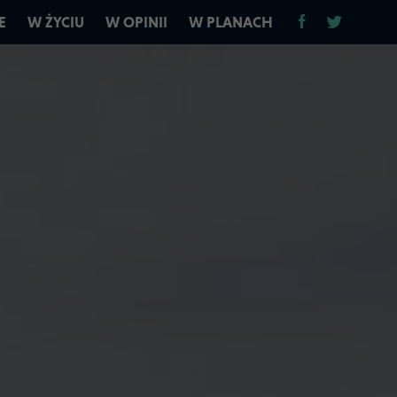
E
W ŻYCIU
W OPINII
W PLANACH