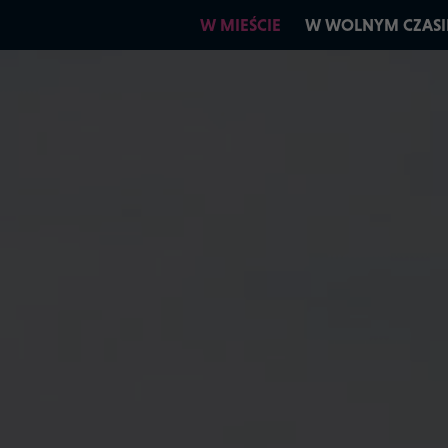
W MIEŚCIE
W WOLNYM CZASI