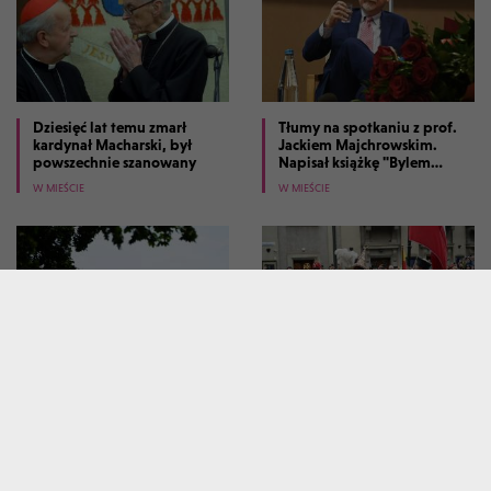
Dziesięć lat temu zmarł
Tłumy na spotkaniu z prof.
kardynał Macharski, był
Jackiem Majchrowskim.
powszechnie szanowany
Napisał książkę "Bylem
prezydentem Krakowa"
W MIEŚCIE
W MIEŚCIE
Sianokosy na największej
Tak wyglądały harce
miejskiej łące w Polsce
Lajkonika. Kto dostał
buławą?
W MIEŚCIE
W MIEŚCIE