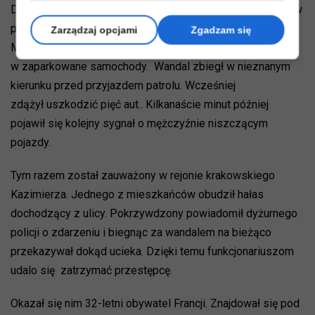
Dyżurny został zaalarmowany przez jednego ze strażników
pełniących służbę w... Areszcie Śledczym na ul.
Zarządzaj opcjami
Zgadzam się
Montelupich, który zauważył mężczyznę kopiącego
w zaparkowane samochody. Wandal zbiegł w nieznanym
kierunku przed przyjazdem patrolu. Wcześniej
zdążył uszkodzić pięć aut.. Kilkanaście minut później
pojawił się kolejny sygnał o mężczyźnie niszczącym
pojazdy.
Tym razem został zauważony w rejonie krakowskiego
Kazimierza. Jednego z mieszkańców obudził hałas
dochodzący z ulicy. Pokrzywdzony powiadomił dyżurnego
policji o zdarzeniu i biegnąc za wandalem na bieżąco
przekazywał dokąd ucieka. Dzięki temu funkcjonariuszom
udalo się zatrzymać przestępcę.
Okazał się nim 32-letni obywatel Francji. Znajdował się pod