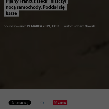
Pijany Francuz szedł i niszczył
nocą samochody. Poddał się
karze
opublikowano:
19 MARCA 2019, 13:33
autor:
Robert Nowak
Zapisz