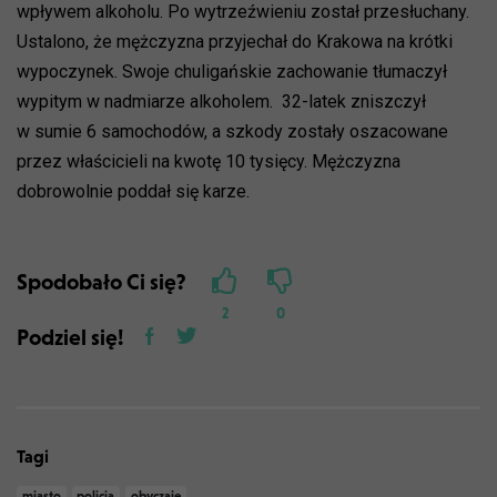
wpływem alkoholu. Po wytrzeźwieniu został przesłuchany.
Ustalono, że mężczyzna przyjechał do Krakowa na krótki
wypoczynek. Swoje chuligańskie zachowanie tłumaczył
wypitym w nadmiarze alkoholem. 32-latek zniszczył
w sumie 6 samochodów, a szkody zostały oszacowane
przez właścicieli na kwotę 10 tysięcy. Mężczyzna
dobrowolnie poddał się karze.
Spodobało Ci się?
2
0
Podziel się!
Tagi
miasto
policja
obyczaje