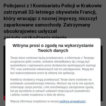
Policjanci z I Komisariatu Policji w Krakowie
zatrzymali 32-letniego obywatela Francji,
który wracając z nocnej imprezy, niszczył
zaparkowane samochody. Zatrzymany
obcokrajowiec usłyszał
zarzuty uszkodzenia mienia.
Witryna prosi o zgodę na wykorzystanie
Twoich danych
Twoje dane osobowe będą przetwarzane, a informacje z Twojego
urządzenia (pliki cookie, unikalne identyfikatory itp.) mogą być
wyświetlane i zapisywane przez dostawców spełniających wymogi
TFC oraz partnerów reklamowych lub im udostępniane. Mogą też
być wykorzystywane przez tę witrynę lub aplikację.
Niektórzy dostawcy mogą przetwarzać Twoje dane osobowe na
podstawie uzasadnionego interesu. Możesz się na to nie zgodzić,
zmieniając opcje poniżej. Link umożliwiający zarządzanie zgodą
lub jej wycofanie w ramach ustawień dotyczących prywatności
i plików cookie znajdziesz u dołu tej strony.
Więcej informacji znajdziesz w naszej
polityce prywatności
.