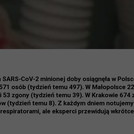
 SARS-CoV-2 minionej doby osiągnęła w Polsc
 571 osób (tydzień temu 497). W Małopolsce 
i 53 zgony (tydzień temu 39). W Krakowie 674 
nów (tydzień temu 8). Z każdym dniem notujem
respiratorami, ale eksperci przewidują wkrótce