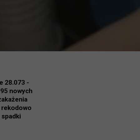
e 28.073 -
2295 nowych
zakażenia
y rekodowo
 spadki