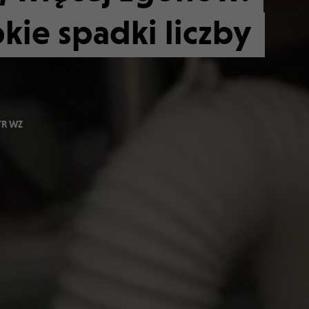
kie spadki liczby
TR WZ