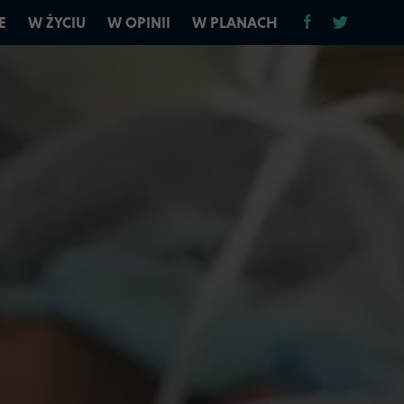
E
W ŻYCIU
W OPINII
W PLANACH