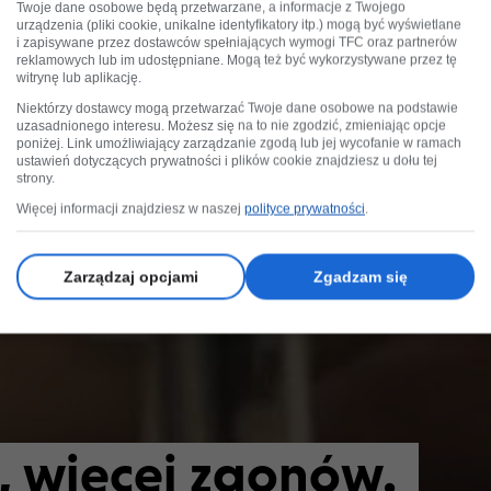
Twoje dane osobowe będą przetwarzane, a informacje z Twojego
urządzenia (pliki cookie, unikalne identyfikatory itp.) mogą być wyświetlane
i zapisywane przez dostawców spełniających wymogi TFC oraz partnerów
reklamowych lub im udostępniane. Mogą też być wykorzystywane przez tę
witrynę lub aplikację.
Niektórzy dostawcy mogą przetwarzać Twoje dane osobowe na podstawie
uzasadnionego interesu. Możesz się na to nie zgodzić, zmieniając opcje
poniżej. Link umożliwiający zarządzanie zgodą lub jej wycofanie w ramach
ustawień dotyczących prywatności i plików cookie znajdziesz u dołu tej
strony.
Więcej informacji znajdziesz w naszej
polityce prywatności
.
Zarządzaj opcjami
Zgadzam się
, więcej zgonów.