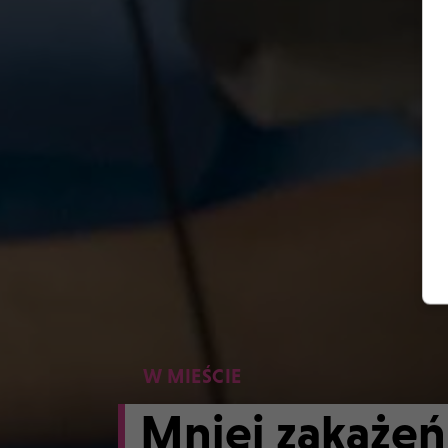
W MIEŚCIE
Mniej zakażeń