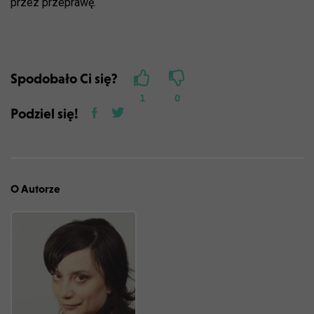
przez przeprawę.
Spodobało Ci się?
1
0
Podziel się!
O Autorze