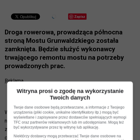
Zapisz
Droga rowerowa, prowadząca północna
stroną Mostu Grunwaldzkiego została
zamknięta. Będzie służyć wykonawcy
trwającego remontu mostu na potrzeby
prowadzonych prac.
Reklama
Witryna prosi o zgodę na wykorzystanie
Twoich danych
Twoje dane osobowe będą przetwarzane, a informacje z Twojego
Wykonawca remontu oddał już do użytku pieszym chodniki
urządzenia (pliki cookie, unikalne identyfikatory itp.) mogą być
wyświetlane i zapisywane przez dostawców spełniających wymogi
na moście, ale - jak zastrzegają drogowcy - ze względu na
TFC oraz partnerów reklamowych lub im udostępniane. Mogą też
być wykorzystywane przez tę witrynę lub aplikację.
zakres robót, prowadzonych pod konstrukcją mostu, do
Niektórzy dostawcy mogą przetwarzać Twoje dane osobowe na
czasu zakończenia remontu chodniki mogą jeszcze być