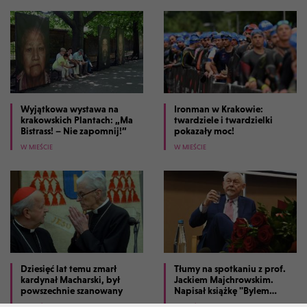
Wyjątkowa wystawa na
Ironman w Krakowie:
krakowskich Plantach: „Ma
twardziele i twardzielki
Bistrass! – Nie zapomnij!”
pokazały moc!
W MIEŚCIE
W MIEŚCIE
Dziesięć lat temu zmarł
Tłumy na spotkaniu z prof.
kardynał Macharski, był
Jackiem Majchrowskim.
powszechnie szanowany
Napisał książkę "Bylem
prezydentem Krakowa"
W MIEŚCIE
W MIEŚCIE