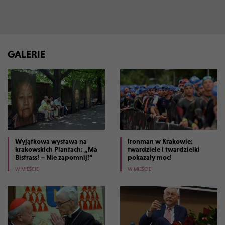
GALERIE
Wyjątkowa wystawa na
Ironman w Krakowie:
krakowskich Plantach: „Ma
twardziele i twardzielki
Bistrass! – Nie zapomnij!”
pokazały moc!
W MIEŚCIE
W MIEŚCIE