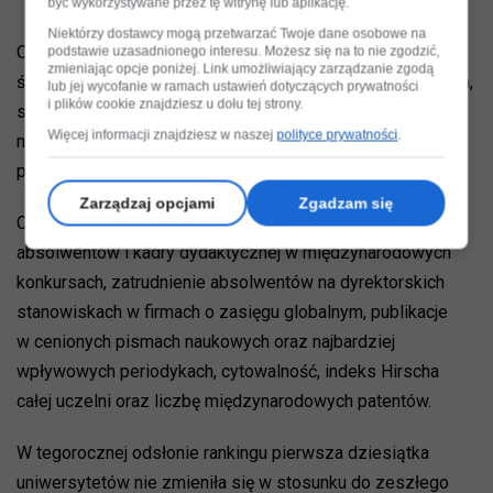
być wykorzystywane przez tę witrynę lub aplikację.
Niektórzy dostawcy mogą przetwarzać Twoje dane osobowe na
Od 2012 roku CWUR publikuje jedyny akademicki ranking
podstawie uzasadnionego interesu. Możesz się na to nie zgodzić,
zmieniając opcje poniżej. Link umożliwiający zarządzanie zgodą
światowych uniwersytetów, który ocenia jakość kształcenia,
lub jej wycofanie w ramach ustawień dotyczących prywatności
i plików cookie znajdziesz u dołu tej strony.
szanse na zatrudnienie, jakość kadry naukowej i badań
Więcej informacji znajdziesz w naszej
polityce prywatności
.
naukowych, nie opierając się na ankietach i danych
przekazywanych przez uczelnie.
Zarządzaj opcjami
Zgadzam się
CWUR jest tworzony w oparciu o 8 kryteriów: sukcesy
absolwentów i kadry dydaktycznej w międzynarodowych
konkursach, zatrudnienie absolwentów na dyrektorskich
stanowiskach w firmach o zasięgu globalnym, publikacje
w cenionych pismach naukowych oraz najbardziej
wpływowych periodykach, cytowalność, indeks Hirscha
całej uczelni oraz liczbę międzynarodowych patentów.
W tegorocznej odsłonie rankingu pierwsza dziesiątka
uniwersytetów nie zmieniła się w stosunku do zeszłego