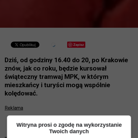
Zapisz
Dziś, od godziny 16.40 do 20, po Krakowie
znów, jak co roku, będzie kursował
świąteczny tramwaj MPK, w którym
mieszkańcy i turyści mogą wspólnie
kolędować.
Reklama
Witryna prosi o zgodę na wykorzystanie
Twoich danych