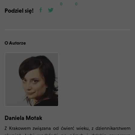
0
0
Podziel się!
O Autorze
Daniela Motak
Z Krakowem związana od ćwierć wieku, z dziennikarstwem