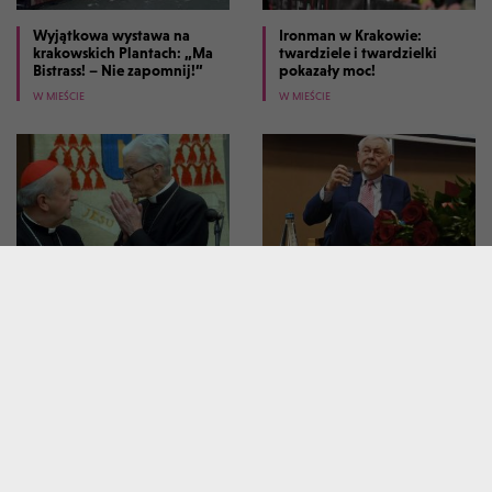
Wyjątkowa wystawa na
Ironman w Krakowie:
krakowskich Plantach: „Ma
twardziele i twardzielki
Bistrass! – Nie zapomnij!”
pokazały moc!
W MIEŚCIE
W MIEŚCIE
Dziesięć lat temu zmarł
Tłumy na spotkaniu z prof.
kardynał Macharski, był
Jackiem Majchrowskim.
powszechnie szanowany
Napisał książkę "Bylem
prezydentem Krakowa"
W MIEŚCIE
W MIEŚCIE