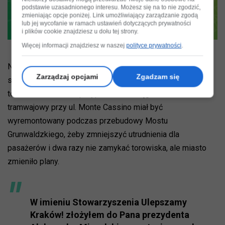
podstawie uzasadnionego interesu. Możesz się na to nie zgodzić,
zmieniając opcje poniżej. Link umożliwiający zarządzanie zgodą
lub jej wycofanie w ramach ustawień dotyczących prywatności
i plików cookie znajdziesz u dołu tej strony.
Więcej informacji znajdziesz w naszej
polityce prywatności
.
Nawierzchnia coraz bardziej wykrusza się również wokół
Zarządzaj opcjami
Zgadzam się
szyn, więc mogą pojawić się problemy ze stabilnością
torowiska. Kwarciak przypomina, że ciąg autobusowo-
tramwajowy przy ul. Monte Cassino miał być
wyremontowany podczas przebudowy Mostu
Grunwaldzkiego, żeby zmniejszyć utrudnienia dla
pasażerów i dwa razy nie zamykać torowiska, ale miasto
zmieniło plany.
W imieniu Stowarzyszenia Ulepszamy
Kraków! złożyłem do Pana prezydenta