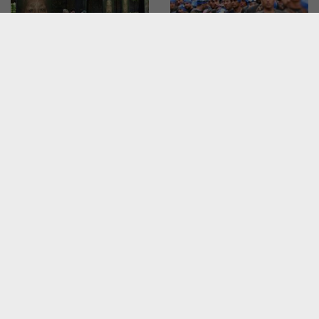
Wyjątkowa wystawa na
Ironman w Krakowie:
krakowskich Plantach: „Ma
twardziele i twardzielki
Bistrass! – Nie zapomnij!”
pokazały moc!
W MIEŚCIE
W MIEŚCIE
Dziesięć lat temu zmarł
Tłumy na spotkaniu z prof.
kardynał Macharski, był
Jackiem Majchrowskim.
powszechnie szanowany
Napisał książkę "Bylem
prezydentem Krakowa"
W MIEŚCIE
W MIEŚCIE