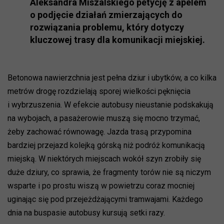
Aleksandra Miszalskiego petycję z apelem
o podjęcie działań zmierzających do
rozwiązania problemu, który dotyczy
kluczowej trasy dla komunikacji miejskiej.
Betonowa nawierzchnia jest pełna dziur i ubytków, a co kilka
metrów drogę rozdzielają sporej wielkości pęknięcia
i wybrzuszenia. W efekcie autobusy nieustanie podskakują
na wybojach, a pasażerowie muszą się mocno trzymać,
żeby zachować równowagę. Jazda trasą przypomina
bardziej przejazd kolejką górską niż podróż komunikacją
miejską. W niektórych miejscach wokół szyn zrobiły się
duże dziury, co sprawia, że fragmenty torów nie są niczym
wsparte i po prostu wiszą w powietrzu coraz mocniej
uginając się pod przejeżdżającymi tramwajami. Każdego
dnia na buspasie autobusy kursują setki razy.