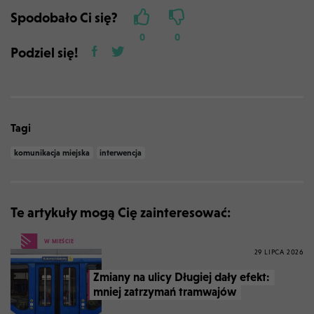
Spodobało Ci się?
0
0
Podziel się!
Tagi
komunikacja miejska
interwencja
Te artykuły mogą Cię zainteresować:
W MIEŚCIE
29 LIPCA 2026
Zmiany na ulicy Długiej dały efekt:
mniej zatrzymań tramwajów