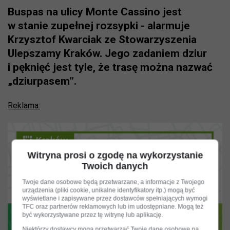
Buspas na ulicy Monte Cassino jest
w stanie zupełnej rozsypki - alarmuje
Krzysztof Kwarciak ze Stowarzyszenia
Ulepszamy Kraków. Jego zadaniem dziur
i pęknięć jest tyle, że trasę można nazwać
„dziurpasem”.
Reklama:
Witryna prosi o zgodę na wykorzystanie
Twoich danych
Twoje dane osobowe będą przetwarzane, a informacje z Twojego
urządzenia (pliki cookie, unikalne identyfikatory itp.) mogą być
wyświetlane i zapisywane przez dostawców spełniających wymogi
TFC oraz partnerów reklamowych lub im udostępniane. Mogą też
być wykorzystywane przez tę witrynę lub aplikację.
Niektórzy dostawcy mogą przetwarzać Twoje dane osobowe na