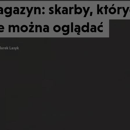
azyn: skarby, który
ie można oglądać
arek Lasyk