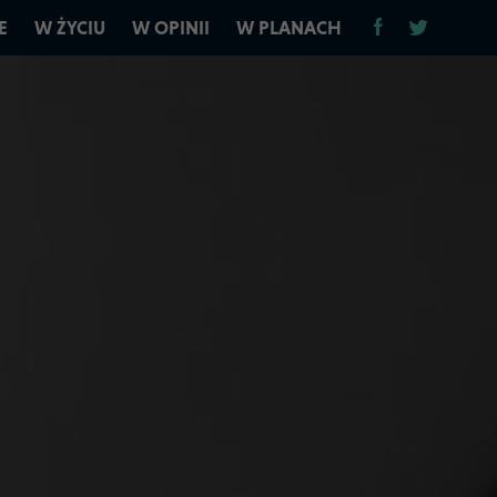
E
W ŻYCIU
W OPINII
W PLANACH