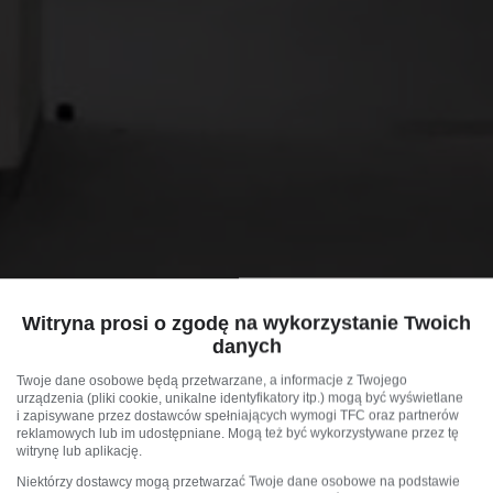
Witryna prosi o zgodę na wykorzystanie Twoich
danych
Twoje dane osobowe będą przetwarzane, a informacje z Twojego
urządzenia (pliki cookie, unikalne identyfikatory itp.) mogą być wyświetlane
i zapisywane przez dostawców spełniających wymogi TFC oraz partnerów
reklamowych lub im udostępniane. Mogą też być wykorzystywane przez tę
witrynę lub aplikację.
Niektórzy dostawcy mogą przetwarzać Twoje dane osobowe na podstawie