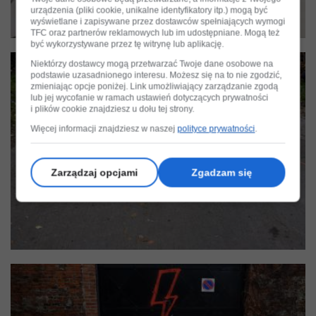
urządzenia (pliki cookie, unikalne identyfikatory itp.) mogą być
wyświetlane i zapisywane przez dostawców spełniających wymogi
TFC oraz partnerów reklamowych lub im udostępniane. Mogą też
być wykorzystywane przez tę witrynę lub aplikację.
Niektórzy dostawcy mogą przetwarzać Twoje dane osobowe na
podstawie uzasadnionego interesu. Możesz się na to nie zgodzić,
zmieniając opcje poniżej. Link umożliwiający zarządzanie zgodą
lub jej wycofanie w ramach ustawień dotyczących prywatności
i plików cookie znajdziesz u dołu tej strony.
Więcej informacji znajdziesz w naszej
polityce prywatności
.
Zarządzaj opcjami
Zgadzam się