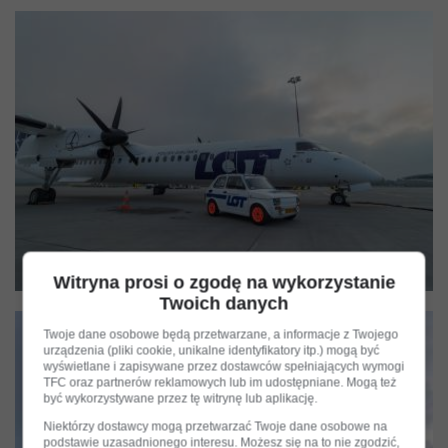
Witryna prosi o zgodę na wykorzystanie
Twoich danych
Twoje dane osobowe będą przetwarzane, a informacje z Twojego
urządzenia (pliki cookie, unikalne identyfikatory itp.) mogą być
wyświetlane i zapisywane przez dostawców spełniających wymogi
TFC oraz partnerów reklamowych lub im udostępniane. Mogą też
być wykorzystywane przez tę witrynę lub aplikację.
Niektórzy dostawcy mogą przetwarzać Twoje dane osobowe na
podstawie uzasadnionego interesu. Możesz się na to nie zgodzić,