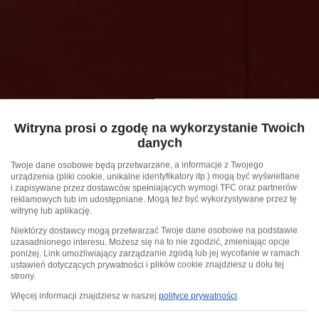
Witryna prosi o zgodę na wykorzystanie Twoich
danych
Twoje dane osobowe będą przetwarzane, a informacje z Twojego
urządzenia (pliki cookie, unikalne identyfikatory itp.) mogą być wyświetlane
i zapisywane przez dostawców spełniających wymogi TFC oraz partnerów
reklamowych lub im udostępniane. Mogą też być wykorzystywane przez tę
witrynę lub aplikację.
Niektórzy dostawcy mogą przetwarzać Twoje dane osobowe na podstawie
uzasadnionego interesu. Możesz się na to nie zgodzić, zmieniając opcje
poniżej. Link umożliwiający zarządzanie zgodą lub jej wycofanie w ramach
ustawień dotyczących prywatności i plików cookie znajdziesz u dołu tej
strony.
Więcej informacji znajdziesz w naszej
polityce prywatności
.