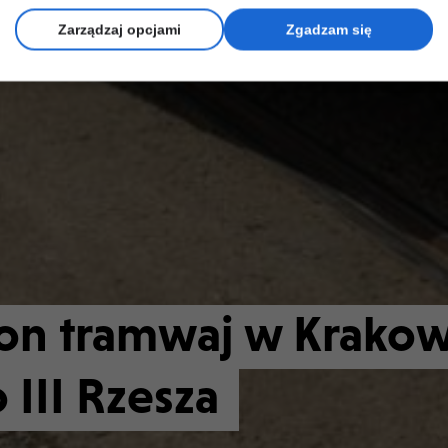
Zarządzaj opcjami
Zgadzam się
n tramwaj w Krakow
III Rzesza