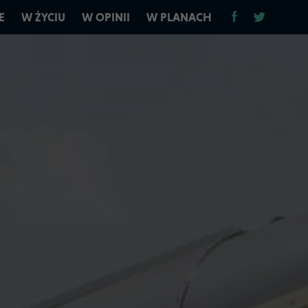
E
W ŻYCIU
W OPINII
W PLANACH