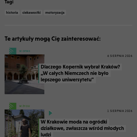
Tagi
historia
ciekawostki
motoryzacja
Te artykuły mogą Cię zainteresować:
W OPINII
6 SIERPNIA 2026
Dlaczego Kopernik wybrał Kraków?
„W całych Niemczech nie było
lepszego uniwersytetu"
W ŻYCIU
1 SIERPNIA 2026
W Krakowie moda na ogródki
działkowe, zwłaszcza wśród młodych
ludzi