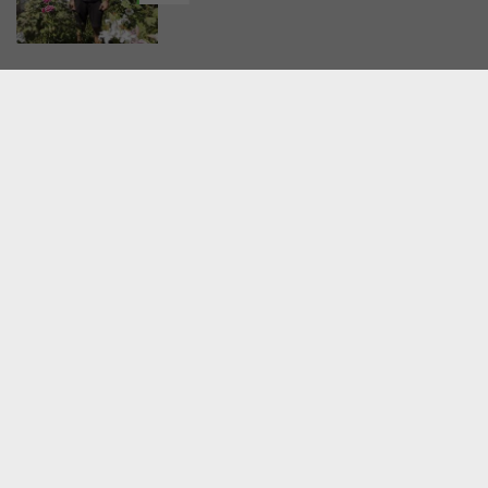
REDAKCJA
ZESPÓŁ
REKLAMA
KONTAKT
WYDAWCA
POLITYKA PRYWATNOŚCI
ZMIEŃ PREFERENCJE COOKIES
Wszelkie prawa zastrzeżone © Life in Kraków 2025
Projekt i realizacja:
Grupa Autograf