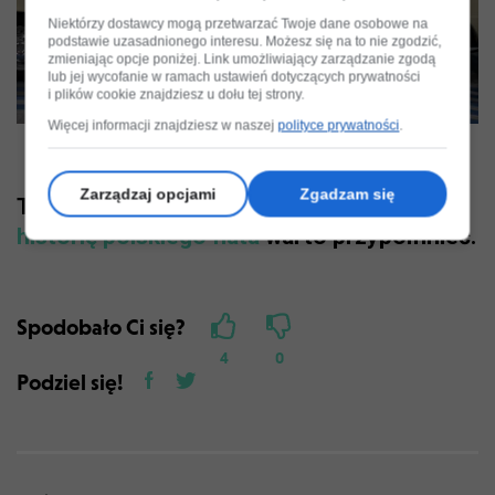
Play
Niektórzy dostawcy mogą przetwarzać Twoje dane osobowe na
podstawie uzasadnionego interesu. Możesz się na to nie zgodzić,
Video
zmieniając opcje poniżej. Link umożliwiający zarządzanie zgodą
lub jej wycofanie w ramach ustawień dotyczących prywatności
i plików cookie znajdziesz u dołu tej strony.
Więcej informacji znajdziesz w naszej
polityce prywatności
.
Zapisz
Zarządzaj opcjami
Zgadzam się
Te wystawy już nie można oglądać, ale
historię polskiego fiata
warto przypomnieć.
Spodobało Ci się?
4
0
Podziel się!