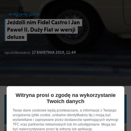
W WOLNYM CZASIE
Jeździli nim Fidel Castro i Jan
Paweł II. Duży Fiat w wersji
deluxe
opublikowano:
17 KWIETNIA 2019, 11:49
Witryna prosi o zgodę na wykorzystanie
Twoich danych
Twoje dane osobowe będą przetwarzane, a informacje z Twojego
urządzenia (pliki cookie, unikalne identyfikatory itp.) mogą być
wyświetlane i zapisywane przez dostawców spełniających wymogi
TFC oraz partnerów reklamowych lub im udostępniane. Mogą też
być wykorzystywane przez tę witrynę lub aplikację.