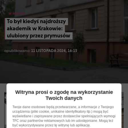
W MIEŚCIE
To był kiedyś najdroższy
akademik w Krakowie:
ulubiony przez prymusów
opublikowano:
11 LISTOPADA 2024, 16:15
Witryna prosi o zgodę na wykorzystanie
Twoich danych
Twoje dane osobowe będą przetwarzane, a informacje z Twojego
urządzenia (pliki cookie, unikalne identyfikatory itp.) mogą być
wyświetlane i zapisywane przez dostawców spełniających wymogi
TFC oraz partnerów reklamowych lub im udostępniane. Mogą też
być wykorzystywane przez tę witrynę lub aplikację.