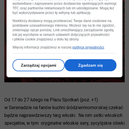
wyświetlane i zapisywane przez dostawców spełniających wymogi
TFC oraz partnerów reklamowych lub im udostępniane. Mogą też
być wykorzystywane przez tę witrynę lub aplikację.
Niektórzy dostawcy mogą przetwarzać Twoje dane osobowe na
podstawie uzasadnionego interesu. Możesz się na to nie zgodzić,
zmieniając opcje poniżej. Link umożliwiający zarządzanie zgodą
lub jej wycofanie w ramach ustawień dotyczących prywatności
i plików cookie znajdziesz u dołu tej strony.
Więcej informacji znajdziesz w naszej
polityce prywatności
.
Zarządzaj opcjami
Zgadzam się
Od 17 do 27 lutego na Placu Spotkań (poz. +1)
w Serenadzie na fanów kuchni śródziemnomorskiej czekać
będzie najprawdziwszy targ włoski. Na nim setki włoskich
specjałów, w tym oryginalne włoskie sery, sycylijskie oliwki