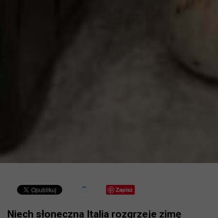
Zapisz
Niech słoneczna Italia rozgrzeje zimę