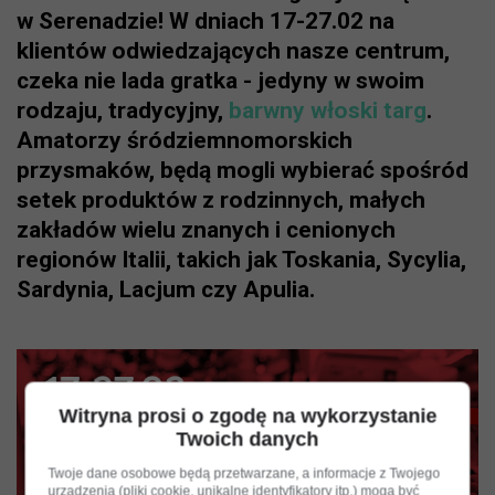
w Serenadzie! W dniach 17-27.02 na
klientów odwiedzających nasze centrum,
czeka nie lada gratka - jedyny w swoim
rodzaju, tradycyjny,
barwny włoski targ
.
Amatorzy śródziemnomorskich
przysmaków, będą mogli wybierać spośród
setek produktów z rodzinnych, małych
zakładów wielu znanych i cenionych
regionów Italii, takich jak Toskania, Sycylia,
Sardynia, Lacjum czy Apulia.
Witryna prosi o zgodę na wykorzystanie
Twoich danych
Twoje dane osobowe będą przetwarzane, a informacje z Twojego
urządzenia (pliki cookie, unikalne identyfikatory itp.) mogą być