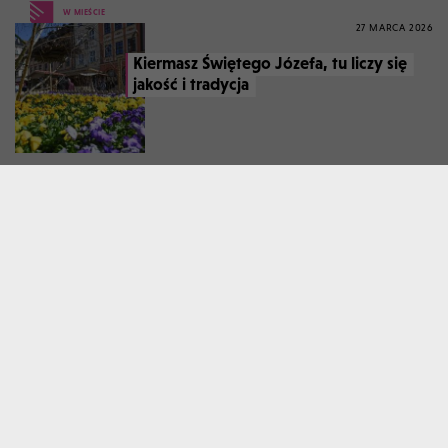
W MIEŚCIE
27 MARCA 2026
Kiermasz Świętego Józefa, tu liczy się
jakość i tradycja
W WOLNYM CZASIE
17 MARCA 2026
Podwodny świat i imponujące
instalacje w Krakowie, ciekawa
propozycja Galerii Krakowskiej