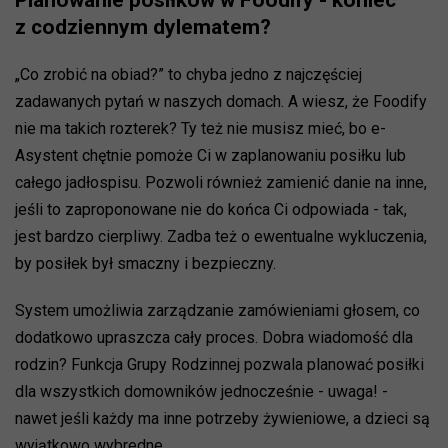
Planowanie posiłków w Foodify - koniec
z codziennym dylematem?
„Co zrobić na obiad?” to chyba jedno z najczęściej
zadawanych pytań w naszych domach. A wiesz, że Foodify
nie ma takich rozterek? Ty też nie musisz mieć, bo e-
Asystent chętnie pomoże Ci w zaplanowaniu posiłku lub
całego jadłospisu. Pozwoli również zamienić danie na inne,
jeśli to zaproponowane nie do końca Ci odpowiada - tak,
jest bardzo cierpliwy. Zadba też o ewentualne wykluczenia,
by posiłek był smaczny i bezpieczny.
System umożliwia zarządzanie zamówieniami głosem, co
dodatkowo upraszcza cały proces. Dobra wiadomość dla
rodzin? Funkcja Grupy Rodzinnej pozwala planować posiłki
dla wszystkich domowników jednocześnie - uwaga! -
nawet jeśli każdy ma inne potrzeby żywieniowe, a dzieci są
wyjątkowo wybredne.