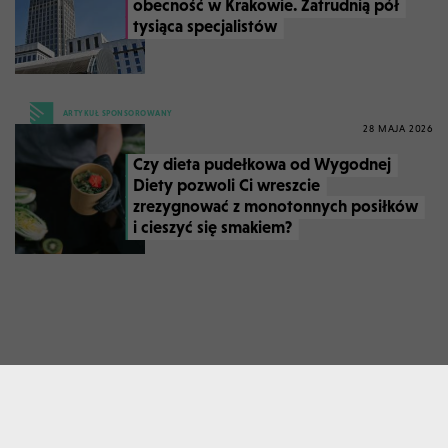
obecność w Krakowie. Zatrudnią pół
tysiąca specjalistów
ARTYKUŁ SPONSOROWANY
28 MAJA 2026
Czy dieta pudełkowa od Wygodnej
Diety pozwoli Ci wreszcie
zrezygnować z monotonnych posiłków
i cieszyć się smakiem?
GALERIE