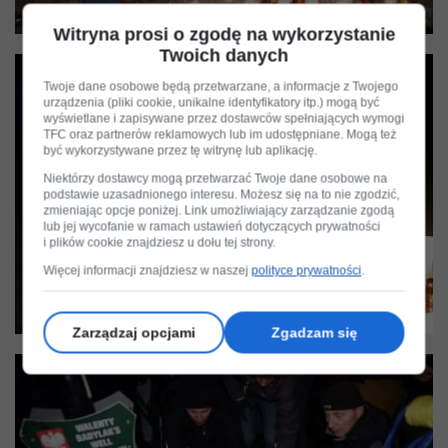
Witryna prosi o zgodę na wykorzystanie
Twoich danych
Twoje dane osobowe będą przetwarzane, a informacje z Twojego
urządzenia (pliki cookie, unikalne identyfikatory itp.) mogą być
wyświetlane i zapisywane przez dostawców spełniających wymogi
TFC oraz partnerów reklamowych lub im udostępniane. Mogą też
być wykorzystywane przez tę witrynę lub aplikację.
Niektórzy dostawcy mogą przetwarzać Twoje dane osobowe na
podstawie uzasadnionego interesu. Możesz się na to nie zgodzić,
zmieniając opcje poniżej. Link umożliwiający zarządzanie zgodą
lub jej wycofanie w ramach ustawień dotyczących prywatności
i plików cookie znajdziesz u dołu tej strony.
Więcej informacji znajdziesz w naszej
polityce prywatności
.
Zarządzaj opcjami
Zgadzam się