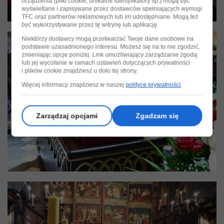
urządzenia (pliki cookie, unikalne identyfikatory itp.) mogą być
wyświetlane i zapisywane przez dostawców spełniających wymogi
TFC oraz partnerów reklamowych lub im udostępniane. Mogą też
być wykorzystywane przez tę witrynę lub aplikację.
Niektórzy dostawcy mogą przetwarzać Twoje dane osobowe na
podstawie uzasadnionego interesu. Możesz się na to nie zgodzić,
zmieniając opcje poniżej. Link umożliwiający zarządzanie zgodą
lub jej wycofanie w ramach ustawień dotyczących prywatności
i plików cookie znajdziesz u dołu tej strony.
Więcej informacji znajdziesz w naszej
polityce prywatności
.
Zarządzaj opcjami
Zgadzam się