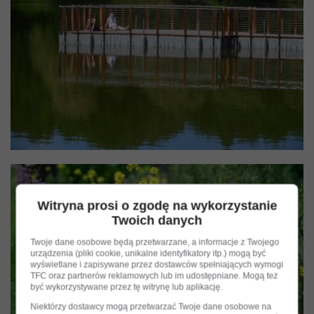
Witryna prosi o zgodę na wykorzystanie
Twoich danych
Twoje dane osobowe będą przetwarzane, a informacje z Twojego
urządzenia (pliki cookie, unikalne identyfikatory itp.) mogą być
wyświetlane i zapisywane przez dostawców spełniających wymogi
TFC oraz partnerów reklamowych lub im udostępniane. Mogą też
być wykorzystywane przez tę witrynę lub aplikację.
Niektórzy dostawcy mogą przetwarzać Twoje dane osobowe na