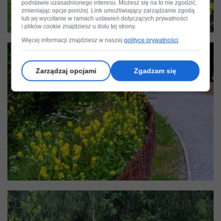
podstawie uzasadnionego interesu. Możesz się na to nie zgodzić,
zmieniając opcje poniżej. Link umożliwiający zarządzanie zgodą
lub jej wycofanie w ramach ustawień dotyczących prywatności
i plików cookie znajdziesz u dołu tej strony.
Więcej informacji znajdziesz w naszej
polityce prywatności
.
Zarządzaj opcjami
Zgadzam się