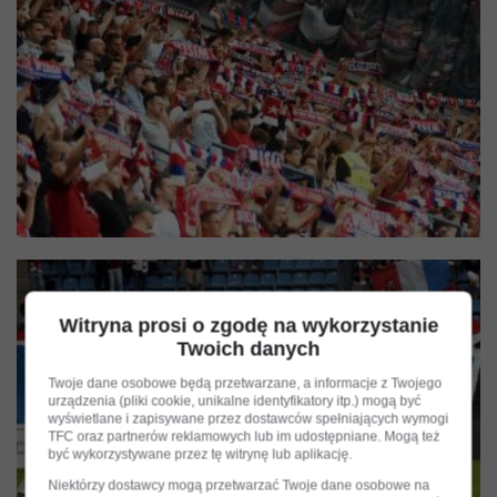
Witryna prosi o zgodę na wykorzystanie
Twoich danych
Twoje dane osobowe będą przetwarzane, a informacje z Twojego
urządzenia (pliki cookie, unikalne identyfikatory itp.) mogą być
wyświetlane i zapisywane przez dostawców spełniających wymogi
TFC oraz partnerów reklamowych lub im udostępniane. Mogą też
być wykorzystywane przez tę witrynę lub aplikację.
Niektórzy dostawcy mogą przetwarzać Twoje dane osobowe na