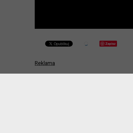
Zapisz
Reklama
Spodobało Ci się?
2