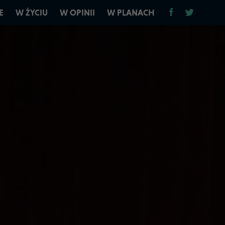
E
W ŻYCIU
W OPINII
W PLANACH