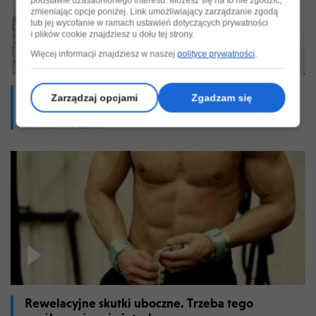
podstawie uzasadnionego interesu. Możesz się na to nie zgodzić,
zmieniając opcje poniżej. Link umożliwiający zarządzanie zgodą
lub jej wycofanie w ramach ustawień dotyczących prywatności
i plików cookie znajdziesz u dołu tej strony.
Więcej informacji znajdziesz w naszej
polityce prywatności
.
Kultowy Feniks: protesty konserwatorów, striptiz
Zarządzaj opcjami
Zgadzam się
i kolejna młodość
W WOLNYM CZASIE
Rewelacyjne skutki uboczne. Trzeba tego