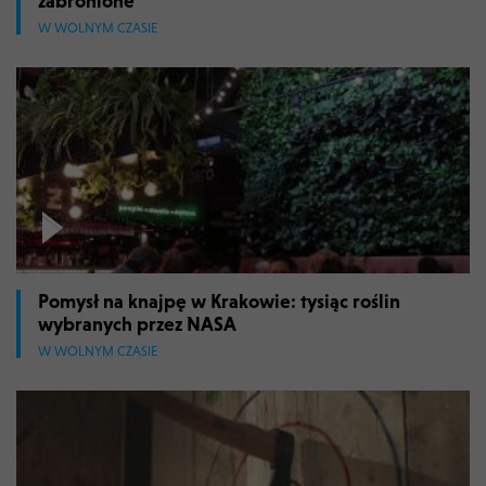
zabronione
W WOLNYM CZASIE
Pomysł na knajpę w Krakowie: tysiąc roślin
wybranych przez NASA
W WOLNYM CZASIE