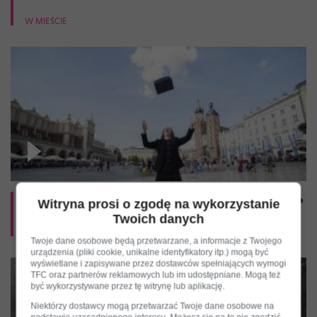
W MIEŚCIE
Kuriozalny przepis: tego na Rynku robić nie wolno
Witryna prosi o zgodę na wykorzystanie
Twoich danych
W MIEŚCIE
Twoje dane osobowe będą przetwarzane, a informacje z Twojego
urządzenia (pliki cookie, unikalne identyfikatory itp.) mogą być
wyświetlane i zapisywane przez dostawców spełniających wymogi
TFC oraz partnerów reklamowych lub im udostępniane. Mogą też
być wykorzystywane przez tę witrynę lub aplikację.
Niektórzy dostawcy mogą przetwarzać Twoje dane osobowe na