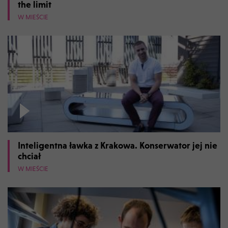
the limit
W MIEŚCIE
Inteligentna ławka z Krakowa. Konserwator jej nie
chciał
W MIEŚCIE